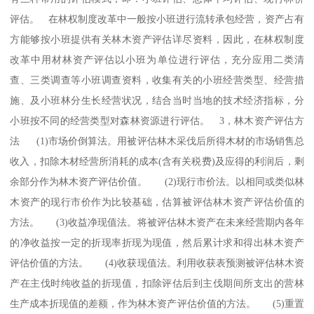
评估。 在林权制度改革中一般按小班进行流转承包经营，资产占有
方能够按小班提供有关林木资产评估详尽资料，因此，在林权制度
改革中用材林资产评估以小班为单位进行评估，充分应用二类清
查、三类调查等小班调查资料，收集有关的小班经营类型、经营措
施、及小班林分生长经营状况，结合当时当地的技术经济指标，分
小班按不同的经营类型对森林资源进行评估。 3，林木资产评估方
法 (1)市场价倒算法。用被评估林木采伐后所得木材的市场销售总
收入，扣除木材经营所消耗的成本(含有关税费)及应得的利润后，剩
余部分作为林木资产评估价值。 (2)现行市价法。以相同或类似林
木资产的现行市价作为比较基础，估算被评估林木资产评估价值的
方法。 (3)收益净现值法。将被评估林木资产在未来经营期内各年
的净收益按一定的折现率折现为现值，然后累计求和得出林木资产
评估价值的方法。 (4)收获现值法。利用收获表预测被评估林木资
产在主伐时纯收益的折现值，扣除评估后到主伐期间所支出的营林
生产成本折现值的差额，作为林木资产评估价值的方法。 (5)重置