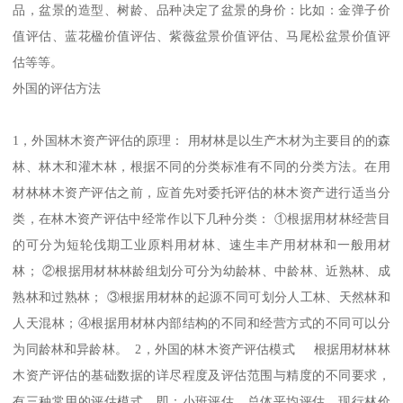
品，盆景的造型、树龄、品种决定了盆景的身价：比如：金弹子价
值评估、蓝花楹价值评估、紫薇盆景价值评估、马尾松盆景价值评
估等等。
外国的评估方法
1，外国林木资产评估的原理： 用材林是以生产木材为主要目的的森
林、林木和灌木林，根据不同的分类标准有不同的分类方法。在用
材林林木资产评估之前，应首先对委托评估的林木资产进行适当分
类，在林木资产评估中经常作以下几种分类： ①根据用材林经营目
的可分为短轮伐期工业原料用材林、速生丰产用材林和一般用材
林； ②根据用材林林龄组划分可分为幼龄林、中龄林、近熟林、成
熟林和过熟林； ③根据用材林的起源不同可划分人工林、天然林和
人天混林；④根据用材林内部结构的不同和经营方式的不同可以分
为同龄林和异龄林。 2，外国的林木资产评估模式 根据用材林林
木资产评估的基础数据的详尽程度及评估范围与精度的不同要求，
有三种常用的评估模式，即：小班评估、总体平均评估、现行林价