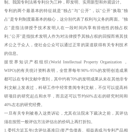
制。我国专利法将专利分为三种，即发明、实用新型和外观设计。
专利的两个最基本的特征就是"独占"与"公开"，以"公开"换取"独
占"是专利制度最基本的核心，这分别代表了权利与义务的两面。"独
占"是指法律授予技术发明人在一段时间内享有排他性的独占权
利;"公开"是指技术发明人作为对法律授予其独占权的回报而将其技
术公之于众人，使社会公众可以通过正常的渠道获得有关专利技术
的信息。
据世界知识产权组织(World Intellectual Property Organization ，
WIPO)的有关统计资料表明，全世界每年90%-95%的发明创造成果
都可以在专利文献中查到，其中约有70%的发明成果从未在其他非专
利文献上发表过，科研工作中经常查阅专利文献，不仅可以提高科
研项目的研究起点和水平，而且还可以节约60%左右的研究时间和
40%左右的研究经费。
一旦有关专利被卷入这类诉讼，尤其在法院未下裁决之前，其评估
须在按照一般评估方法评估出的价码上再打折扣。
1.委托方近五年(含评估基准日)资产负债表、损益表或与专利产品相