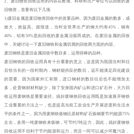
2、废旧物资回收运用的内容在教诲、科研和出产单位可以回收的废
旧物资，首要有以下几项:
1)废旧金属是废旧物资回收中的首要品种。因为废旧金属的数多，成
效大，效益高。据报道，当时全世界出产的钢大约有45%，铜有
40%，铝有50%是由回收的废金属冶炼而成的。在废旧金属的回收
中，关键讨论一下废旧钢铁和金属切屑的回收两方面的内容。
废旧钢铁是废旧金属回收中数目多，运用得棒的品种。
废旧钢铁的回收运用具有十分重要的意义，这是因为我国当时和往
后恰当长的一段时期内，钢材能供应的数目，远不能满足四化建设
的需要。因为国家外汇有限，进口钢材的数目往后也不能增加太
多，处置钢材材料缺少，除了安身国内矿山和进口矿石外，大力回
收运用废钢铁是重要途径。搞好废钢铁回收运用既是加速展开钢铁
工业重要的方法之一，也是提高当前工农业生产开展进度和生活水
平的条件之一。因为用废纲铁炼钢比原材料矿石炼钢要节约能源75%
左右，多用一吨废钢铁来炼钢，可节约7吨运力，因此，搞好废钢铁
回收运用不但利于节约能源和运力，而且一同可以减少环魔污染，