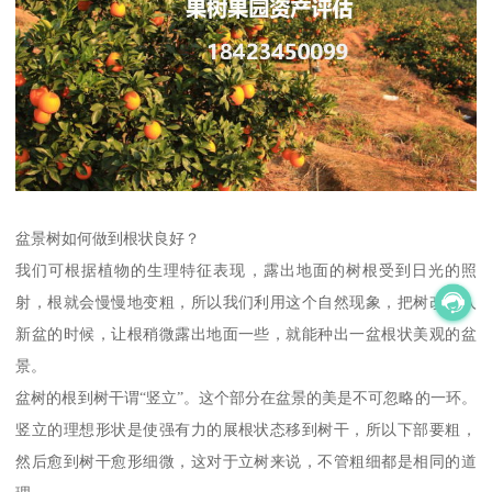
盆景树如何做到根状良好？
我们可根据植物的生理特征表现，露出地面的树根受到日光的照
射，根就会慢慢地变粗，所以我们利用这个自然现象，把树改种入
新盆的时候，让根稍微露出地面一些，就能种出一盆根状美观的盆
景。
盆树的根到树干谓“竖立”。这个部分在盆景的美是不可忽略的一环。
竖立的理想形状是使强有力的展根状态移到树干，所以下部要粗，
然后愈到树干愈形细微，这对于立树来说，不管粗细都是相同的道