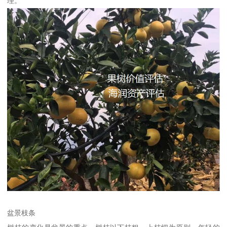
理。
盆景枝条