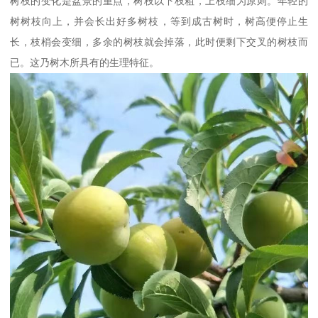
树枝的变化是盆景的重点，树枝以下枝粗，上枝细为原则。年轻的
树树枝向上，并会长出好多树枝，等到成古树时，树高便停止生
长，枝梢会变细，多余的树枝就会掉落，此时便剩下交叉的树枝而
已。这乃树木所具有的生理特征。