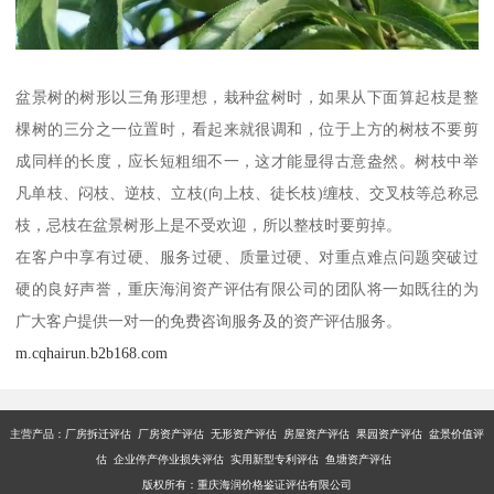
盆景树的树形以三角形理想，栽种盆树时，如果从下面算起枝是整
棵树的三分之一位置时，看起来就很调和，位于上方的树枝不要剪
成同样的长度，应长短粗细不一，这才能显得古意盎然。树枝中举
凡单枝、闷枝、逆枝、立枝(向上枝、徒长枝)缠枝、交叉枝等总称忌
枝，忌枝在盆景树形上是不受欢迎，所以整枝时要剪掉。
在客户中享有过硬、服务过硬、质量过硬、对重点难点问题突破过
硬的良好声誉，重庆海润资产评估有限公司的团队将一如既往的为
广大客户提供一对一的免费咨询服务及的资产评估服务。
m.cqhairun.b2b168.com
主营产品：厂房拆迁评估 厂房资产评估 无形资产评估 房屋资产评估 果园资产评估 盆景价值评
估 企业停产停业损失评估 实用新型专利评估 鱼塘资产评估
版权所有：重庆海润价格鉴证评估有限公司