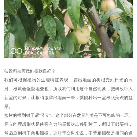
盆景树如何做到根状良好？
我们可根据植物的生理特征表现，露出地面的树根受到日光的照
射，根就会慢慢地变粗，所以我们利用这个自然现象，把树改种入
新盆的时候，让根稍微露出地面一些，就能种出一盆根状美观的盆
景。
盆树的根到树干谓“竖立”。这个部分在盆景的美是不可忽略的一环。
竖立的理想形状是使强有力的展根状态移到树干，所以下部要粗，
然后愈到树干愈形细微，这对于立树来说，不管粗细都是相同的道