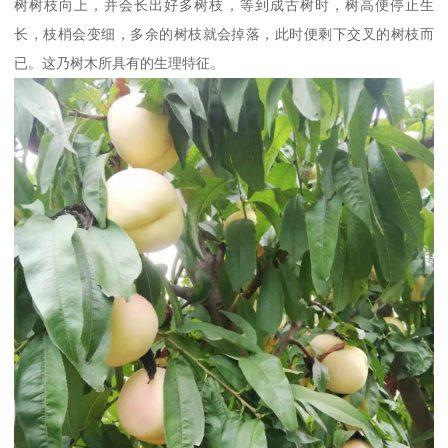
树树枝向上，并会长出好多树枝，等到成古树时，树高便停止生
长，枝梢会变细，多余的树枝就会掉落，此时便剩下交叉的树枝而
已。这乃树木所具有的生理特征。