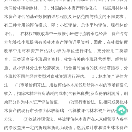
为同龄林和异龄林。 2，外国的林木资产评估模式 根据用材林林
木资产评估的基础数据的详尽程度及评估范围与精度的不同要求，
有三种常用的评估模式，即：小班评估、总体平均评估、现行林价
评估。 在林权制度改革中一般按小班进行流转承包经营，资产占有
方能够按小班提供有关林木资产评估详尽资料，因此，在林权制度
改革中用材林资产评估以小班为单位进行评估，充分应用二类清
查、三类调查等小班调查资料，收集有关的小班经营类型、经营措
施、及小班林分生长经营状况，结合当时当地的技术经济指标，分
小班按不同的经营类型对森林资源进行评估。 3，林木资产评估方
法 (1)市场价倒算法。用被评估林木采伐后所得木材的市场销售总
收入，扣除木材经营所消耗的成本(含有关税费)及应得的利润后，剩
余部分作为林木资产评估价值。 (2)现行市价法。以相同或类似林
木资产的现行市价作为比较基础，估算被评估林木资产评估价值的
方法。 (3)收益净现值法。将被评估林木资产在未来经营期内各年
的净收益按一定的折现率折现为现值，然后累计求和得出林木资产