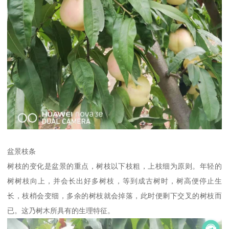
盆景枝条
树枝的变化是盆景的重点，树枝以下枝粗，上枝细为原则。年轻的
树树枝向上，并会长出好多树枝，等到成古树时，树高便停止生
长，枝梢会变细，多余的树枝就会掉落，此时便剩下交叉的树枝而
已。这乃树木所具有的生理特征。