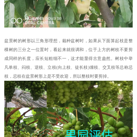
盆景树的树形以三角形理想，栽种盆树时，如果从下面算起枝是整
棵树的三分之一位置时，看起来就很调和，位于上方的树枝不要剪
成同样的长度，应长短粗细不一，这才能显得古意盎然。树枝中举
凡单枝、闷枝、逆枝、立枝(向上枝、徒长枝)缠枝、交叉枝等总称忌
枝，忌枝在盆景树形上是不受欢迎，所以整枝时要剪掉。