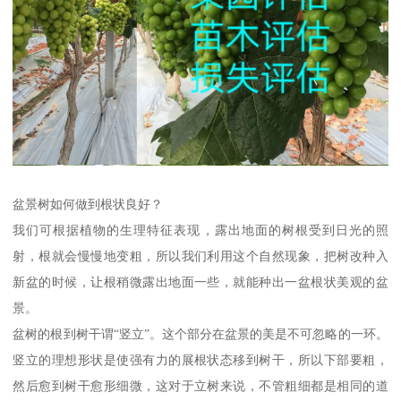
盆景树如何做到根状良好？
我们可根据植物的生理特征表现，露出地面的树根受到日光的照
射，根就会慢慢地变粗，所以我们利用这个自然现象，把树改种入
新盆的时候，让根稍微露出地面一些，就能种出一盆根状美观的盆
景。
盆树的根到树干谓“竖立”。这个部分在盆景的美是不可忽略的一环。
竖立的理想形状是使强有力的展根状态移到树干，所以下部要粗，
然后愈到树干愈形细微，这对于立树来说，不管粗细都是相同的道