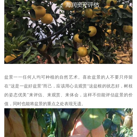
盆景一一任何人均可种植的自然艺术。喜欢盆景的人不要只停留
在“这是一盆好盆景”而己，应该用心去观赏“这盆根的状态好，树枝
的姿态优美”来评估、来观赏、来体会，这样不但能评估盆景的价
值，同时也能将盆景的重点之处表现无遗。