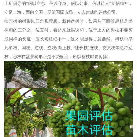
士所倡导的“信以立志、信以守身、信以处事、信以待人”立信精神，
立足上海，面向全国，展望国际市场，立志建成的评估公司。
盆景树的树形以三角形理想，栽种盆树时，如果从下面算起枝是整
棵树的三分之一位置时，看起来就很调和，位于上方的树枝不要剪
成同样的长度，应长短粗细不一，这才能显得古意盎然。树枝中举
凡单枝、闷枝、逆枝、立枝(向上枝、徒长枝)缠枝、交叉枝等总称忌
枝，忌枝在盆景树形上是不受欢迎，所以整枝时要剪掉。