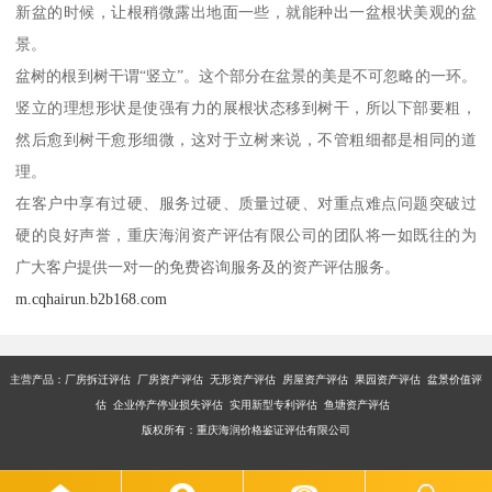
新盆的时候，让根稍微露出地面一些，就能种出一盆根状美观的盆
景。
盆树的根到树干谓“竖立”。这个部分在盆景的美是不可忽略的一环。
竖立的理想形状是使强有力的展根状态移到树干，所以下部要粗，
然后愈到树干愈形细微，这对于立树来说，不管粗细都是相同的道
理。
在客户中享有过硬、服务过硬、质量过硬、对重点难点问题突破过
硬的良好声誉，重庆海润资产评估有限公司的团队将一如既往的为
广大客户提供一对一的免费咨询服务及的资产评估服务。
m.cqhairun.b2b168.com
主营产品：厂房拆迁评估 厂房资产评估 无形资产评估 房屋资产评估 果园资产评估 盆景价值评
估 企业停产停业损失评估 实用新型专利评估 鱼塘资产评估
版权所有：重庆海润价格鉴证评估有限公司