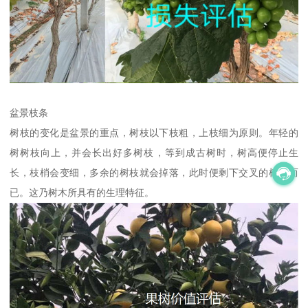
盆景枝条
树枝的变化是盆景的重点，树枝以下枝粗，上枝细为原则。年轻的
树树枝向上，并会长出好多树枝，等到成古树时，树高便停止生
长，枝梢会变细，多余的树枝就会掉落，此时便剩下交叉的树枝而
已。这乃树木所具有的生理特征。