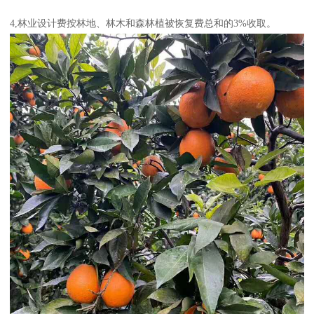
4,林业设计费按林地、林木和森林植被恢复费总和的3%收取。