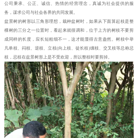
公司秉承、公正、诚信、热情的经营理念，真诚为社会提供的服
务，谋求公司与社会各界的共同发展。
盆景树的树形以三角形理想，栽种盆树时，如果从下面算起枝是整
棵树的三分之一位置时，看起来就很调和，位于上方的树枝不要剪
成同样的长度，应长短粗细不一，这才能显得古意盎然。树枝中举
凡单枝、闷枝、逆枝、立枝(向上枝、徒长枝)缠枝、交叉枝等总称忌
枝，忌枝在盆景树形上是不受欢迎，所以整枝时要剪掉。