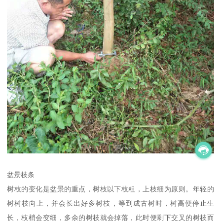
盆景枝条
树枝的变化是盆景的重点，树枝以下枝粗，上枝细为原则。年轻的
树树枝向上，并会长出好多树枝，等到成古树时，树高便停止生
长，枝梢会变细，多余的树枝就会掉落，此时便剩下交叉的树枝而