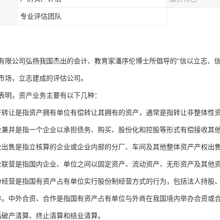
专业评估团队
有限公司弘扬我国杰出的会计、教育家潘序伦博士所倡导的“信以立志、
市场，立志建成的评估公司。
表明，资产业务主要有以下几种：
产转让是指资产拥有单位有偿转让其拥有的资产，通常是指转让非整体性
业兼并是指一个企业以承担债务、购买、股份化和控股等形式有偿接收其
业出售是指立核算的企业或企业内部的分厂、车间及其他整体资产产权出
业联营是指国内企业、单位之间以固定资产、流动资产、无形资产及其他
份经营是指国有资产占有单位实行股份制经营方式的行为，包括法人持股
作。中外合资、合作是指国有资产占有单位与外商在我国境内举办合资或
括破产清算、终止清算和结业清算。