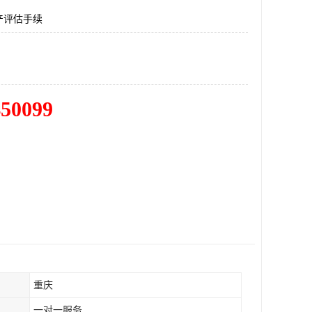
产评估手续
450099
重庆
一对一服务