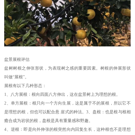
盆景展根评估
盆树树根之伸张形状，为表现树之感的重要因素。树根的伸展形状
叫做“展根”。
展根有以下几种形态：
1、八方展根：根向四面八方伸出，这在盆景树上为理想的根。
2、单方展根：根只向一个方向生展，这是属于不的展根，所以它不
是理想的根，但也可以配合悬 崖式的种法。3、盘根：也是根与根相
癒合成为岩状的根，盘根是具有重量感和野趣。
4、逆根：即是向外伸张的根突然向内回复生长，这种根也不是理想