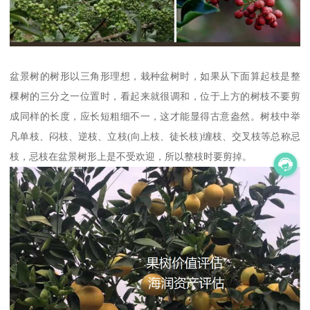
盆景树的树形以三角形理想，栽种盆树时，如果从下面算起枝是整
棵树的三分之一位置时，看起来就很调和，位于上方的树枝不要剪
成同样的长度，应长短粗细不一，这才能显得古意盎然。树枝中举
凡单枝、闷枝、逆枝、立枝(向上枝、徒长枝)缠枝、交叉枝等总称忌
枝，忌枝在盆景树形上是不受欢迎，所以整枝时要剪掉。