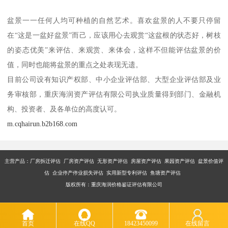
盆景一一任何人均可种植的自然艺术。喜欢盆景的人不要只停留
在“这是一盆好盆景”而己，应该用心去观赏“这盆根的状态好，树枝
的姿态优美”来评估、来观赏、来体会，这样不但能评估盆景的价
值，同时也能将盆景的重点之处表现无遗。
目前公司设有知识产权部、中小企业评估部、大型企业评估部及业
务审核部，重庆海润资产评估有限公司执业质量得到部门、金融机
构、投资者、及各单位的高度认可。
m.cqhairun.b2b168.com
主营产品：厂房拆迁评估 厂房资产评估 无形资产评估 房屋资产评估 果园资产评估 盆景价值评
估 企业停产停业损失评估 实用新型专利评估 鱼塘资产评估
版权所有：重庆海润价格鉴证评估有限公司
首页
在线QQ
18423450099
在线留言