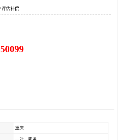
产评估补偿
450099
重庆
一对一服务