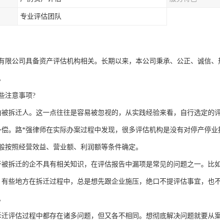
专业评估团队
有限公司具备资产评估机构相关。长期以来，本公司秉承、公正、诚信、
。
些注意事项?
由被拆迁人。这一点往往是容易被忽视的，从实践经验来看，自行选定的
补偿。路*强律师在实际办案过程中发现，很多评估机构是没有对停产停
般按照经营效益、营业额、利润额等条件确定。
于被拆迁的企不具有相关知识，在评估报告中漏项是常见的问题之一。比如
。有些地方在拆迁过程中，总是想先跟企业施压，绝口不提评估事宜，也
。
拆迁评估过程中都存在诸多问题，但又各不相同。想彻底解决问题就要从