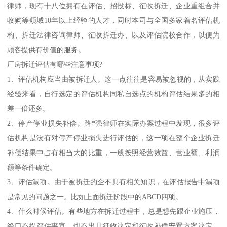
律师，现有十八位拥有在评估、招投标、征收拆迁、企业重组合并
收购等领域10年以上经验的人才，同时本司与全国多家着名评估机
构、拆迁法律咨询律师、征收拆迁办、以及评估院校合作，以便为
顾客提供有价值的服务。
厂房拆迁评估有哪些注意事项?
1、评估机构应当由被拆迁人。这一点往往是容易被忽视的，从实践
经验来看，自行选定的评估机构同私自选点的机构评估结果多的相
差一倍还多。
2、停产停业损失补偿。路*强律师在实际办案过程中发现，很多评
估机构是没有对停产停业损失进行评估的，这一项在整个企业拆迁
补偿结果中占有相当大的比重，一般按照经营效益、营业额、利润
额等条件确定。
3、评估漏项。由于被拆迁的企不具有相关知识，在评估报告中漏项
是常见的问题之一。比如上面拆迁阶段中的ABCD四项。
4、什么时候评估。有些地方在拆迁过程中，总是想先跟企业施压，
绝口不提评估事宜，也不出具征收决定和征收补偿安置方案决定，