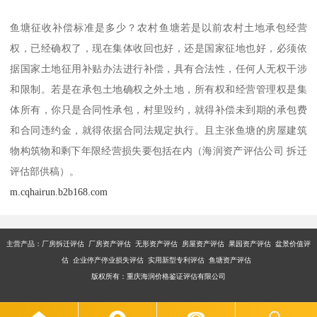
鱼塘征收补偿标准是多少？农村鱼塘若是以前农村土地承包经营
权，已经确权了，现在集体收回也好，还是国家征地也好，必须依
据国家土地征用补贴办法进行补偿，具有合法性，任何人无权干涉
和限制。若是在承包土地确权之外土地，所有权和经营管理权是集
体所有，你只是合同性承包，村里毁约，就得补偿未到期的承包费
和合同违约金，就得依据合同法规定执行。且主张鱼塘的房屋建筑
物构筑物和剩下年限经营损失要包括在内（海润资产评估公司 拆迁
评估部供稿）。
m.cqhairun.b2b168.com
主营产品：厂房拆迁评估 厂房资产评估 无形资产评估 房屋资产评估 果园资产评估 盆景价值评
估 企业停产停业损失评估 实用新型专利评估 鱼塘资产评估
版权所有：重庆海润价格鉴证评估有限公司