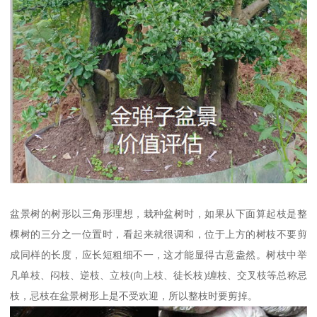
盆景树的树形以三角形理想，栽种盆树时，如果从下面算起枝是整
棵树的三分之一位置时，看起来就很调和，位于上方的树枝不要剪
成同样的长度，应长短粗细不一，这才能显得古意盎然。树枝中举
凡单枝、闷枝、逆枝、立枝(向上枝、徒长枝)缠枝、交叉枝等总称忌
枝，忌枝在盆景树形上是不受欢迎，所以整枝时要剪掉。