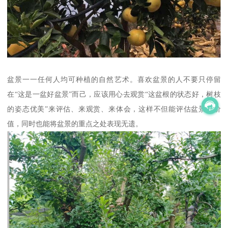
盆景一一任何人均可种植的自然艺术。喜欢盆景的人不要只停留
在“这是一盆好盆景”而己，应该用心去观赏“这盆根的状态好，树枝
的姿态优美”来评估、来观赏、来体会，这样不但能评估盆景的价
值，同时也能将盆景的重点之处表现无遗。