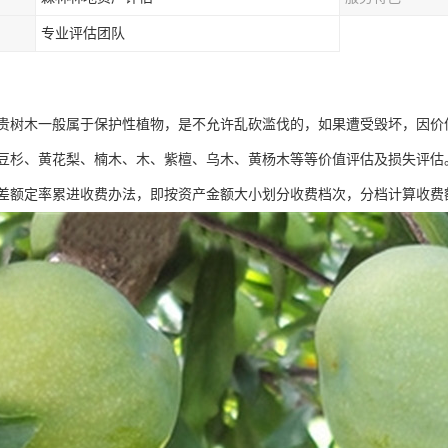
专业评估团队
贵树木一般属于保护性植物，是不允许乱砍滥伐的，如果遭受毁坏，因价
豆杉、黄花梨、楠木、木、紫檀、乌木、黄杨木等等价值评估及损失评估
差额定率累进收费办法，即按资产金额大小划分收费档次，分档计算收费