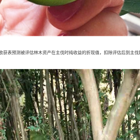
收获表预测被评估林木资产在主伐时纯收益的折现值，扣除评估后到主伐