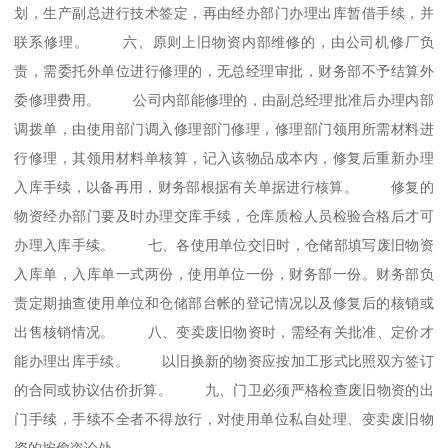
划，生产副总进行技术签定，再由经办部门办理出库暂借手续，并
联系修理。 六、原则上旧物资内部维修的，由公司机修厂负
责，需委托外单位进行修理的，无总经理审批，财务部不予结算外
委修理费用。 公司内部能修理的，由副总经理批准后办理内部
调拨单，由使用部门调入修理部门修理，修理部门领用所需材料进
行修理，其领用材料单核算，记入该物品成本内，修复后重新办理
入库手续，以备再用，财务部根据有关单据进行核算。 修复的
物资经办部门要及时办理交库手续，仓库质检人员检验合格后才可
办理入库手续。 七、各使用单位交旧时，仓储部填写废旧物资
入库单，入库单一式两份，使用单位一份，财务部一份。财务部负
责定期抽查使用单位和仓储部台帐的登记情况以及修复后的核销或
出售核销情况。 八、变卖废旧物资时，需经有关批准、定价才
能办理出库手续。 以旧换新的物资应按加工形式比照双方签订
的合同或协议估价折算。 九、门卫必须严格检查废旧物资的出
门手续，手续不全者不得放行，对使用单位私自处理、变卖废旧物
资的按偷盗论处。