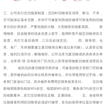
三、公司实行交旧领新制度，交旧时旧物资应清理、整洁、干净，
尽可能保证基本完整，并对不可修复利用或经修理可再使用的旧物
资分别分类保存，严重毁损的大额、大型物资应报废原因。 新
增物资、技改物资经技改负责人签字，领用时暂不能交旧物资但又
急需，先打欠条后领用，三日后必须交旧。 四、财务部、仓
库、各厂、车间都要建立废旧物资台帐(或以表代账)，认真登记核
算，做到日清月结，帐物相符。公司仓库为废旧物资的具体承办单
位，仓库管-理-员有权对厂区内无人管理使用物废旧物资清理回仓
库。 收回后的废旧物资归类存放，可修复的报主管部门尽快修
理，需外修的由经办单位联系外修单位，并办理领用登记手续，财
务部门发放出门证。其外修所有费用交财务核算支付。 交旧领
新物资除漆包线按90%折交、电缆按90%折交、篦条按70%折交计算
回收数量外，其它交旧物资应足额、足量回收。 五、各使用单
位能修复利用的旧物资必须进行修理，首先由使用单位提出维修计