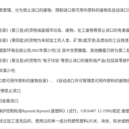
类管理，分为禁止进口的废物、限制进口类可用作原料的废物及自动进口
目录》(第三批)的货物涵盖城市垃圾、废物、化工废物等禁止进口的有害废物
物目录》(第四批)的货物为未经加工的人发、矿渣(或浮渣)及类似的工业
家环保总局公告2002年第25号[注:其中甘蔗糖蜜、其他糖蜜已转为第二
物目录》(第五批)的货物为"电子垃圾"等禁止进口的废机电产品(包括其零
年第25号;
进口类可用作原料的废物目录》、《自动进口许可管理类可用作原料的废物
律禁止进口;
旧金属进口;
护控制标准&pound;&pound;废塑料》(试行，GB16487.12-199
经过加工清洗后的、使用过的单一成分热塑性塑料(片状、块状、粒状或粉