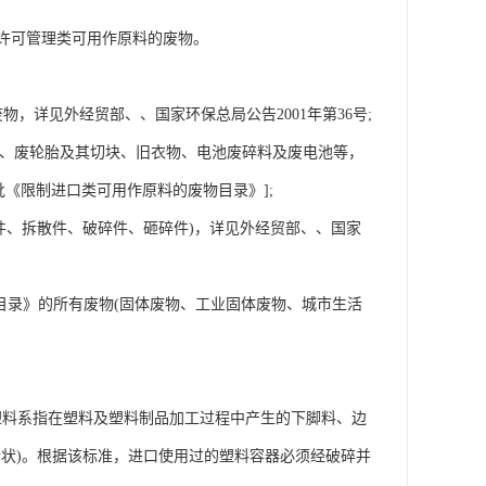
许可管理类可用作原料的废物。
，详见外经贸部、、国家环保总局公告2001年第36号;
残渣、废轮胎及其切块、旧衣物、电池废碎料及废电池等，
批《限制进口类可用作原料的废物目录》];
部件、拆散件、破碎件、砸碎件)，详见外经贸部、、国家
目录》的所有废物(固体废物、工业固体废物、城市生活
6)规定:废塑料系指在塑料及塑料制品加工过程中产生的下脚料、边
状)。根据该标准，进口使用过的塑料容器必须经破碎并