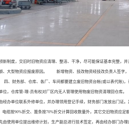
领新制度，交旧时旧物资应清理、整洁、干净，尽可能保证基本完整，并
额、大型物资应报废原因。 新增物资、技改物资经技改负责人签字，
四、财务部、仓库、各厂、车间都要建立废旧物资台帐(或以表代账)，
单位，仓库管-理-员有权对厂区内无人管理使用物废旧物资清理回仓库
由经办单位联系外修单位，并办理领用登记手续，财务部门发放出门证
交、电缆按90%折交、篦条按70%折交计算回收数量外，其它交旧物资
先由使用单位提出维修计划，生产副总进行技术签定，再由经办部门办