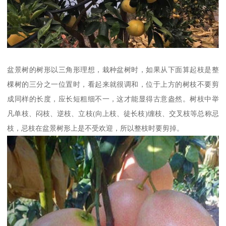
盆景树的树形以三角形理想，栽种盆树时，如果从下面算起枝是整
棵树的三分之一位置时，看起来就很调和，位于上方的树枝不要剪
成同样的长度，应长短粗细不一，这才能显得古意盎然。树枝中举
凡单枝、闷枝、逆枝、立枝(向上枝、徒长枝)缠枝、交叉枝等总称忌
枝，忌枝在盆景树形上是不受欢迎，所以整枝时要剪掉。