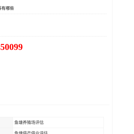
料有哪些
450099
鱼塘养殖场评估
鱼塘停产停业评估