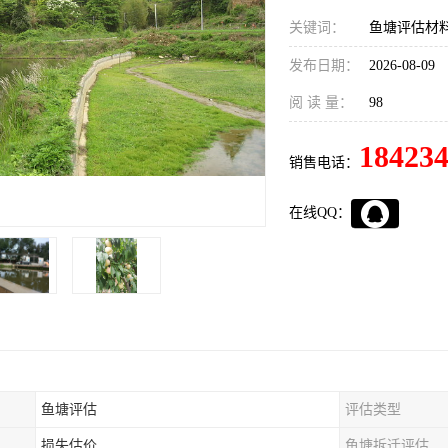
关键词：
鱼塘评估材
发布日期：
2026-08-09
阅 读 量：
98
18423
销售电话：
在线QQ：
鱼塘评估
评估类型
损失估价
鱼塘拆迁评估