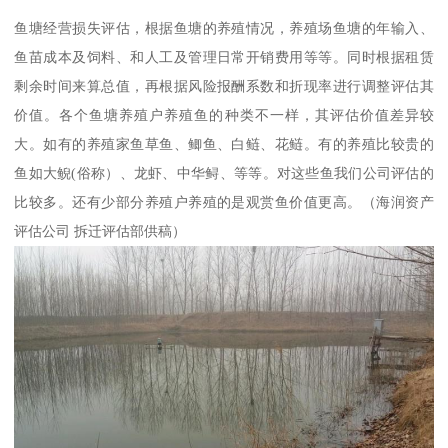
鱼塘经营损失评估，根据鱼塘的养殖情况，养殖场鱼塘的年输入、
鱼苗成本及饲料、和人工及管理日常开销费用等等。同时根据租赁
剩余时间来算总值，再根据风险报酬系数和折现率进行调整评估其
价值。各个鱼塘养殖户养殖鱼的种类不一样，其评估价值差异较
大。如有的养殖家鱼草鱼、鲫鱼、白鲢、花鲢。有的养殖比较贵的
鱼如大鲵(俗称）、龙虾、中华鲟、等等。对这些鱼我们公司评估的
比较多。还有少部分养殖户养殖的是观赏鱼价值更高。（海润资产
评估公司 拆迁评估部供稿）