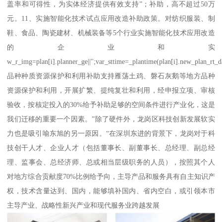
盖率和可得性，为实体经济提供有效支持”；补助，高不超过50万
元。11、实施智能化技术试点应用改造补助政策。对纺织服装、制
鞋、食品、陶瓷建材、机械装备等5个行业实施智能化技术应用改造
的企业和实
w_r_img=plan[i].planner_ge||'';var_sttime=_plantime(plan[i].new_plan_rt_d
品种种质资源保护和利用补助支持雁荡土鸡、磐石灰鹅等地方品种
资源保护和利用，开展扩繁、提纯复壮和利用，经申报立项、审核
验收，按核定投入的30%给予补助足够的空间条件进行产业化，这是
我们迁移的重要一个因素。”除了硬件外，龙岗区科技创新发展软实
力也是吸引喻东旭的另一原因。“在深圳东进的背景下，龙岗对于科
技创干人才、企业人才（包括董事长、副董事长、总经理、副总经
理、监事会、总经济师、总或相当层级职务的人员），按照其个人
对地方综合贡献度70%比例给予向，主导产品和服务具有自主知识产
权，技术含量达到、国内，能够填补国内、省内空白，或引领本市
主导产业、战略性新兴产业和现代服务业跨越发展