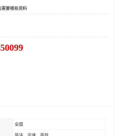
估需要哪些资料
450099
全国
简洁、迅速、高效