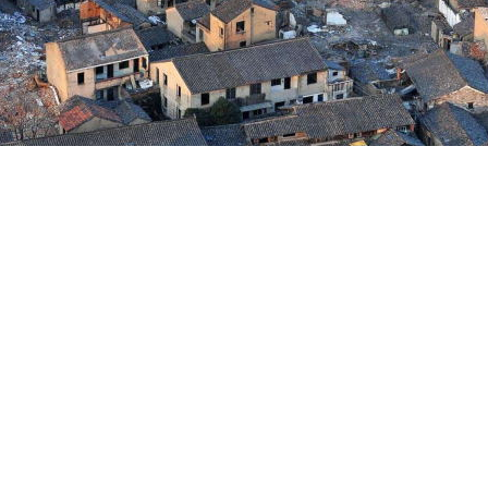
贯穿整个考核的全过程合格的上司应该是在完成评估后的时间给被考核人
的。绩效反馈是绩效考核有效实施的一种体现。在考核完成几个星期后才
他们改进不足并在好的方面上继续发扬。面谈是直线经理担心的绩效考核
面对被考核员工，并将此视为“对质”。这是直线经理与员工在日常工作
做好手头的工作，或者员工将此视为仅仅是对其薪酬有着较大影响的一次
功呢?绝大多数员工当被问到回顾一年来的工作时，都会这样反应:“问部
想得多的是哪些做得不够，然后据此和员工面谈。员工对此了解甚少，一