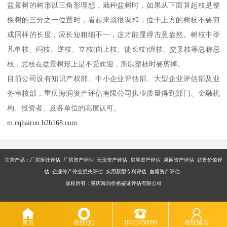
盆景树的树形以三角形理想，栽种盆树时，如果从下面算起枝是整
棵树的三分之一位置时，看起来就很调和，位于上方的树枝不要剪
成同样的长度，应长短粗细不一，这才能显得古意盎然。树枝中举
凡单枝、闷枝、逆枝、立枝(向上枝、徒长枝)缠枝、交叉枝等总称忌
枝，忌枝在盆景树形上是不受欢迎，所以整枝时要剪掉。
目前公司设有知识产权部、中小企业评估部、大型企业评估部及业
务审核部，重庆海润资产评估有限公司执业质量得到部门、金融机
构、投资者、及各单位的高度认可。
m.cqhairun.b2b168.com
主营产品：厂房拆迁评估 厂房资产评估 无形资产评估 房屋资产评估 果园资产评估 盆景价值评
估 企业停产停业损失评估 实用新型专利评估 鱼塘资产评估
版权所有：重庆海润价格鉴证评估有限公司
首页
在线QQ
18423450099
在线留言