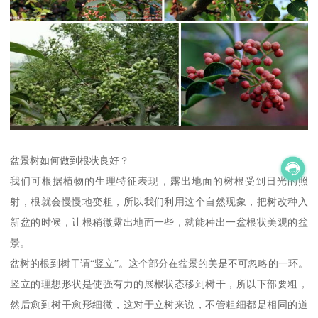
盆景树如何做到根状良好？
我们可根据植物的生理特征表现，露出地面的树根受到日光的照
射，根就会慢慢地变粗，所以我们利用这个自然现象，把树改种入
新盆的时候，让根稍微露出地面一些，就能种出一盆根状美观的盆
景。
盆树的根到树干谓“竖立”。这个部分在盆景的美是不可忽略的一环。
竖立的理想形状是使强有力的展根状态移到树干，所以下部要粗，
然后愈到树干愈形细微，这对于立树来说，不管粗细都是相同的道