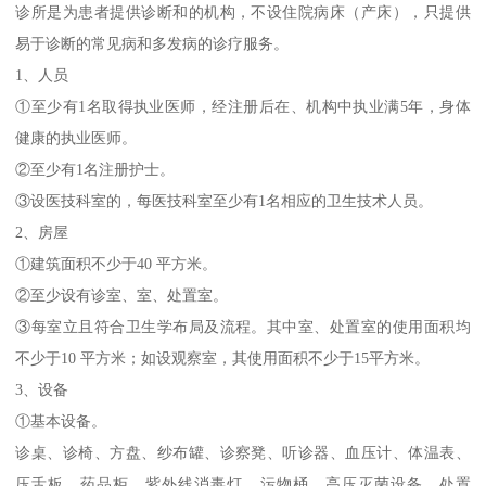
诊所是为患者提供诊断和的机构，不设住院病床（产床），只提供
易于诊断的常见病和多发病的诊疗服务。
1、人员
①至少有1名取得执业医师，经注册后在、机构中执业满5年，身体
健康的执业医师。
②至少有1名注册护士。
③设医技科室的，每医技科室至少有1名相应的卫生技术人员。
2、房屋
①建筑面积不少于40 平方米。
②至少设有诊室、室、处置室。
③每室立且符合卫生学布局及流程。其中室、处置室的使用面积均
不少于10 平方米；如设观察室，其使用面积不少于15平方米。
3、设备
①基本设备。
诊桌、诊椅、方盘、纱布罐、诊察凳、听诊器、血压计、体温表、
压舌板、药品柜、紫外线消毒灯、污物桶、高压灭菌设备、处置