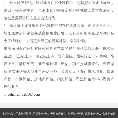
4、什么时候评估。有些地方在拆迁过程中，总是想先跟企业施压，
绝口不提评估事宜，也不出具征收决定和征收补偿安置方案决定，
这也是需要密切注意的违法行为。
5、总之每个企业拆迁评估过程中都存在诸多问题，但又各不相同。
想彻底解决问题就要从案情角度出发，认真分析影响企业评估的各
个症结所在，才能更大限度的提高补偿、争取补偿。
重庆海润资产评估有限公司具有丰富的资产评估实战经验，既涉及
企业IPO主板上市、创业板上市，资产重组、股权转让、ST摘帽、恢
复上市、涉矿买壳、新三板挂牌、评估、项目投融资评估、资产减
值测试评估等大型资产评估业务，又涉及无形资产技术增资、知识
产权、车辆评估、房地产评估、损失评估、司法评估等中小型资产
评估业务。
m.cqhairun.b2b168.com
主营产品：厂房拆迁评估 厂房资产评估 无形资产评估 房屋资产评估 果园资产评估 盆景价值评