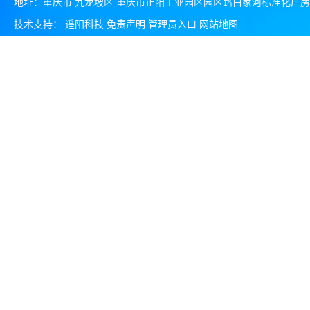
地址：重庆市 九龙坡区 重庆市正阳工业园区园区路白家河标准化厂房 A
技术支持：
遥阳科技
免责声明
管理员入口
网站地图
成都外观专利评估报价 外观专利评估机构
四川可以做拆迁房屋评估怎么评估 房屋拆迁流程
四川如