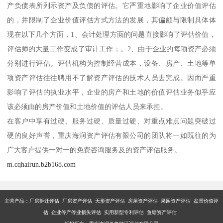
产负债表所列示资产及负债的评估。它严重地影响了企业价值评估
的，并限制了企业价值评估方式方法的发展，其偏颇与限制具体体
现在以下几个方面，1、会计处理方面的问题直接影响了评估价值，
评估师的大量工作变成了审计工作；。2、由于企业的每项资产必须
分别进行评估。评估机构为控制经营成本，设备、房产、土地等单
项资产评估往往聘用不了解资产评估的技术人员去完成。因而严重
影响了评估的执业水平，企业的房产和土地的价值评估业务似乎应
该必须由的房产价值和土地价值的评估人员来承担。
在客户中享有过硬、服务过硬、质量过硬、对重点难点问题突破过
硬的良好声誉，重庆海润资产评估有限公司的团队将一如既往的为
广大客户提供一对一的免费咨询服务及的资产评估服务。
m.cqhairun.b2b168.com
主营产品：厂房拆迁评估 厂房资产评估 无形资产评估 房屋资产评估 果园资产评估 盆景价值评
估 企业停产停业损失评估 实用新型专利评估 鱼塘资产评估