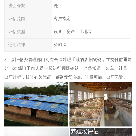
协会备案
是
评估范围
客户指定
评估类型
设备、房产、土地等
适用法律
公司法
5、废旧物资管理部门对有合法处理手续的废旧物资，在交付前通知
处与本部门工作人员一起进行现场确认，监督搬运、装车、计量、
出厂过程，核验有关凭证，做到发货准确、计量可靠、出厂无弊。