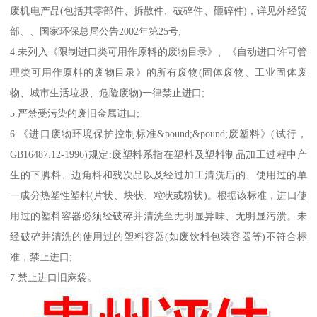
废机电产品(包括其零部件、拆散件、破碎件、砸碎件)，详见外经贸
部、、国家环保总局公告2002年第25号;
4.未列入《限制进口类可用作原料的废物目录》、《自动进口许可管
理类可用作原料的废物目录》的所有废物(固体废物、工业固体废
物、城市生活垃圾、危险废物)一律禁止进口;
5.严禁受污染的废旧金属进口;
6.《进口废物环境保护控制标准&pound;&pound;废塑料》(试行，
GB16487.12-1996)规定:废塑料系指在塑料及塑料制品加工过程中产
生的下脚料、边角料和残次品以及经过加工清洗后的、使用过的单
一成分热塑性塑料(片状、块状、粒状或粉状)。根据该标准，进口使
用过的塑料容器必须经破碎并清洗至无明显异味、无明显污溃。未
经破碎并清洗的使用过的塑料容器(如废饮料包装容器等)不符合标
准，禁止进口;
7.禁止进口旧麻袋。