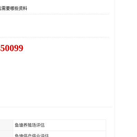
估需要哪些资料
450099
鱼塘养殖场评估
鱼塘停产停业评估