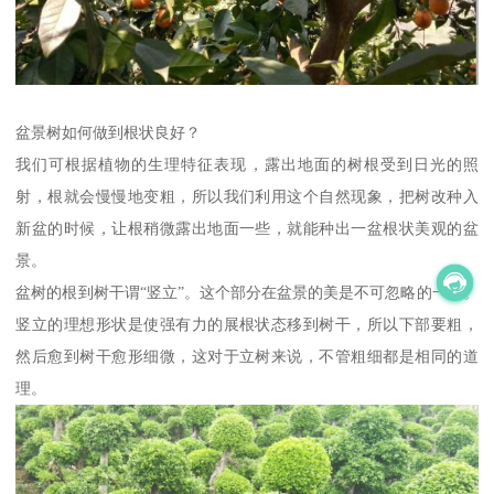
盆景树如何做到根状良好？
我们可根据植物的生理特征表现，露出地面的树根受到日光的照
射，根就会慢慢地变粗，所以我们利用这个自然现象，把树改种入
新盆的时候，让根稍微露出地面一些，就能种出一盆根状美观的盆
景。
盆树的根到树干谓“竖立”。这个部分在盆景的美是不可忽略的一环。
竖立的理想形状是使强有力的展根状态移到树干，所以下部要粗，
然后愈到树干愈形细微，这对于立树来说，不管粗细都是相同的道
理。