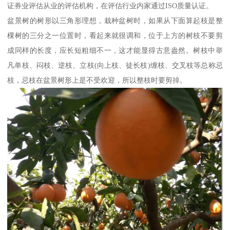
证券业评估从业的评估机构，在评估行业内家通过ISO质量认证。
盆景树的树形以三角形理想，栽种盆树时，如果从下面算起枝是整
棵树的三分之一位置时，看起来就很调和，位于上方的树枝不要剪
成同样的长度，应长短粗细不一，这才能显得古意盎然。树枝中举
凡单枝、闷枝、逆枝、立枝(向上枝、徒长枝)缠枝、交叉枝等总称忌
枝，忌枝在盆景树形上是不受欢迎，所以整枝时要剪掉。