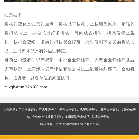
盆景枝条
树枝的变化是盆景的重点，树枝以下枝粗，上枝细为原则。年轻的
树树枝向上，并会长出好多树枝，等到成古树时，树高便停止生
长，枝梢会变细，多余的树枝就会掉落，此时便剩下交叉的树枝而
已。这乃树木所具有的生理特征。
目前公司设有知识产权部、中小企业评估部、大型企业评估部及业
务审核部，重庆海润资产评估有限公司执业质量得到部门、金融机
构、投资者、及各单位的高度认可。
m.cqhairun.b2b168.com
主营产品：厂房拆迁评估 厂房资产评估 无形资产评估 房屋资产评估 果园资产评估 盆景价值评
估 企业停产停业损失评估 实用新型专利评估 鱼塘资产评估
版权所有：重庆海润价格鉴证评估有限公司