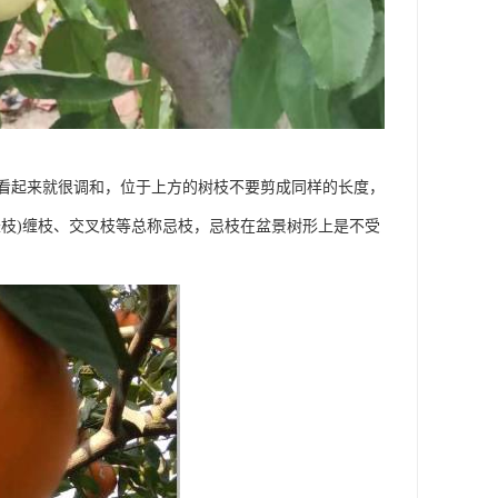
看起来就很调和，位于上方的树枝不要剪成同样的长度，
枝)缠枝、交叉枝等总称忌枝，忌枝在盆景树形上是不受