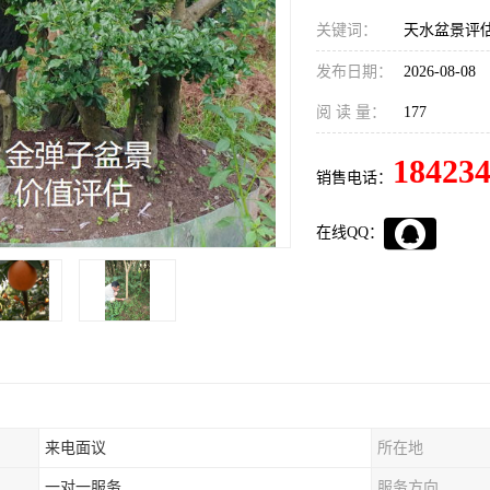
关键词：
天水盆景评
发布日期：
2026-08-08
阅 读 量：
177
18423
销售电话：
在线QQ：
来电面议
所在地
一对一服务
服务方向