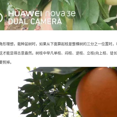
角形理想，栽种盆树时，如果从下面算起枝是整棵树的三分之一位置时，
这才能显得古意盎然。树枝中举凡单枝、闷枝、逆枝、立枝(向上枝、徒长
要剪掉。