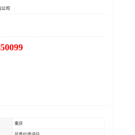
估公司
450099
重庆
盆景价值评估