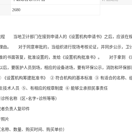
2680
流程 当地卫计部门在接到申请人的《设置机构申请书》之后，应该在规
理由。 对于同意审批的，当组织进行现场考核论证，并同步公示，卫
准的书面答复，批准设置的，发给《设置机构批准书》。 对于拿到 《
以后，要医护人员到场，相应的设备进场，要有环保公示，消防和环保部门
① 《设置机构筹建批准书》 ② 符合机构的基本标准 ③ 有适合的名称、
生技术人员 ⑤、有相应的规章制度 ⑥ 能够立承担民事责任
者诊所名称（区+名字+诊所等等）
或者负责人复印件
产照片
（名称、数量、购买时间、购买单价）