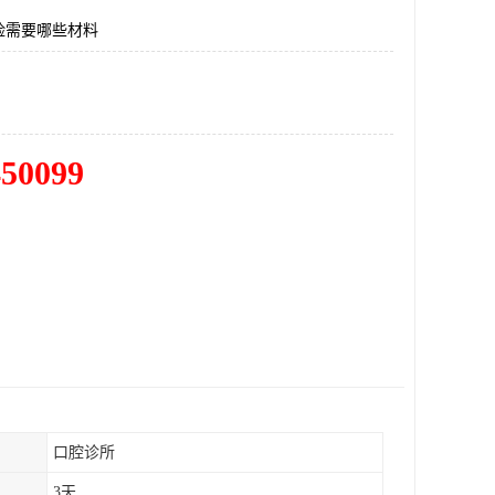
险需要哪些材料
450099
口腔诊所
3天