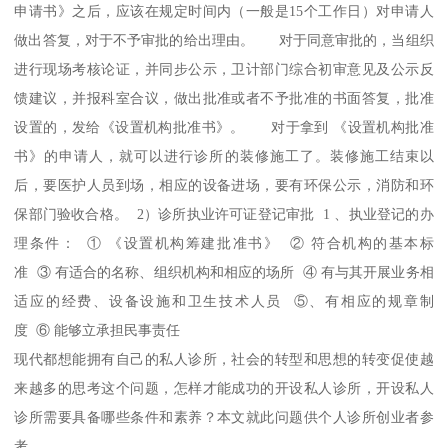
申请书》之后，应该在规定时间内（一般是15个工作日）对申请人
做出答复，对于不予审批的给出理由。 对于同意审批的，当组织
进行现场考核论证，并同步公示，卫计部门综合初审意见及公示反
馈建议，并报科室合议，做出批准或者不予批准的书面答复，批准
设置的，发给《设置机构批准书》。 对于拿到 《设置机构批准
书》的申请人，就可以进行诊所的装修施工了。装修施工结束以
后，要医护人员到场，相应的设备进场，要有环保公示，消防和环
保部门验收合格。 2）诊所执业许可证登记审批 1 、执业登记的办
理条件： ① 《设置机构筹建批准书》 ② 符合机构的基本标
准 ③ 有适合的名称、组织机构和相应的场所 ④ 有与其开展业务相
适应的经费、设备设施和卫生技术人员 ⑤、有相应的规章制
度 ⑥ 能够立承担民事责任
现代都想能拥有自己的私人诊所，社会的转型和思想的转变促使越
来越多的思考这个问题，怎样才能成功的开设私人诊所，开设私人
诊所需要具备哪些条件和素养？本文就此问题供个人诊所创业者参
考。