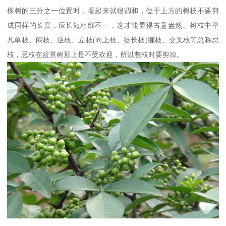
棵树的三分之一位置时，看起来就很调和，位于上方的树枝不要剪
成同样的长度，应长短粗细不一，这才能显得古意盎然。树枝中举
凡单枝、闷枝、逆枝、立枝(向上枝、徒长枝)缠枝、交叉枝等总称忌
枝，忌枝在盆景树形上是不受欢迎，所以整枝时要剪掉。