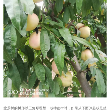
盆景树的树形以三角形理想，栽种盆树时，如果从下面算起枝是整