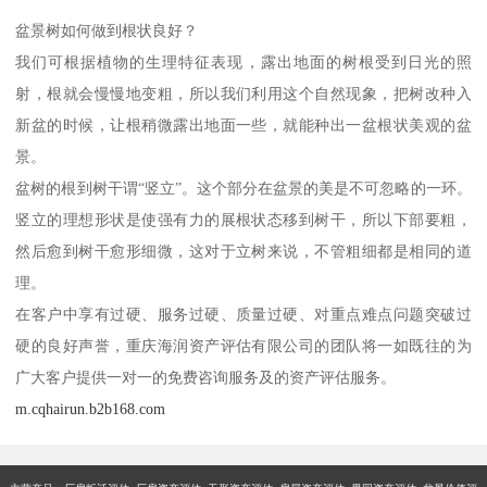
盆景树如何做到根状良好？
我们可根据植物的生理特征表现，露出地面的树根受到日光的照
射，根就会慢慢地变粗，所以我们利用这个自然现象，把树改种入
新盆的时候，让根稍微露出地面一些，就能种出一盆根状美观的盆
景。
盆树的根到树干谓“竖立”。这个部分在盆景的美是不可忽略的一环。
竖立的理想形状是使强有力的展根状态移到树干，所以下部要粗，
然后愈到树干愈形细微，这对于立树来说，不管粗细都是相同的道
理。
在客户中享有过硬、服务过硬、质量过硬、对重点难点问题突破过
硬的良好声誉，重庆海润资产评估有限公司的团队将一如既往的为
广大客户提供一对一的免费咨询服务及的资产评估服务。
m.cqhairun.b2b168.com