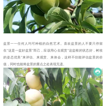
盆景一一任何人均可种植的自然艺术。喜欢盆景的人不要只停留
在“这是一盆好盆景”而己，应该用心去观赏“这盆根的状态好，树枝
的姿态优美”来评估、来观赏、来体会，这样不但能评估盆景的价
值，同时也能将盆景的重点之处表现无遗。