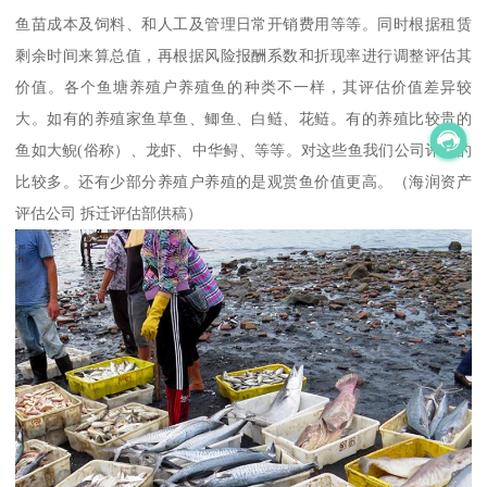
鱼苗成本及饲料、和人工及管理日常开销费用等等。同时根据租赁
剩余时间来算总值，再根据风险报酬系数和折现率进行调整评估其
价值。各个鱼塘养殖户养殖鱼的种类不一样，其评估价值差异较
大。如有的养殖家鱼草鱼、鲫鱼、白鲢、花鲢。有的养殖比较贵的
鱼如大鲵(俗称）、龙虾、中华鲟、等等。对这些鱼我们公司评估的
比较多。还有少部分养殖户养殖的是观赏鱼价值更高。（海润资产
评估公司 拆迁评估部供稿）