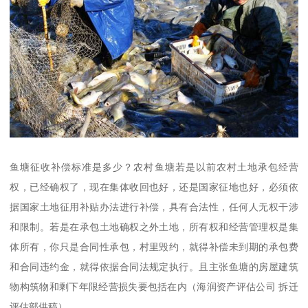
鱼塘征收补偿标准是多少？农村鱼塘若是以前农村土地承包经营
权，已经确权了，现在集体收回也好，还是国家征地也好，必须依
据国家土地征用补贴办法进行补偿，具有合法性，任何人无权干涉
和限制。若是在承包土地确权之外土地，所有权和经营管理权是集
体所有，你只是合同性承包，村里毁约，就得补偿未到期的承包费
和合同违约金，就得依据合同法规定执行。且主张鱼塘的房屋建筑
物构筑物和剩下年限经营损失要包括在内（海润资产评估公司 拆迁
评估部供稿）。