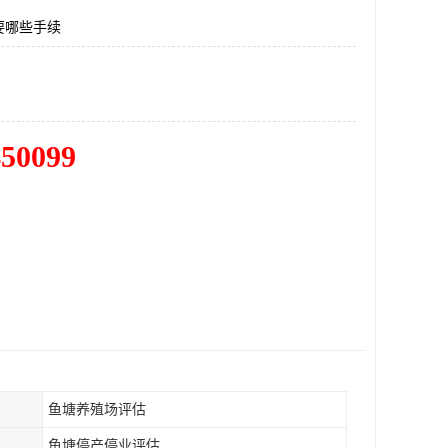
要哪些手续
450099
鱼塘养殖场评估
鱼塘停产停业评估