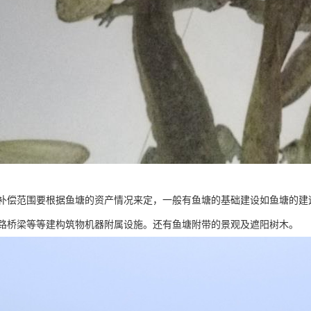
补偿范围要根据鱼塘的资产情况来定，一般有鱼塘的基础建设如鱼塘的建
路桥梁等等建构筑物机器附属设施。还有鱼塘附带的景观及遮阳树木。