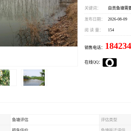
关键词：
自贡鱼塘需
发布日期：
2026-08-09
阅 读 量：
154
18423
销售电话：
在线QQ：
鱼塘评估
评估类型
损失估价
鱼塘拆迁评估