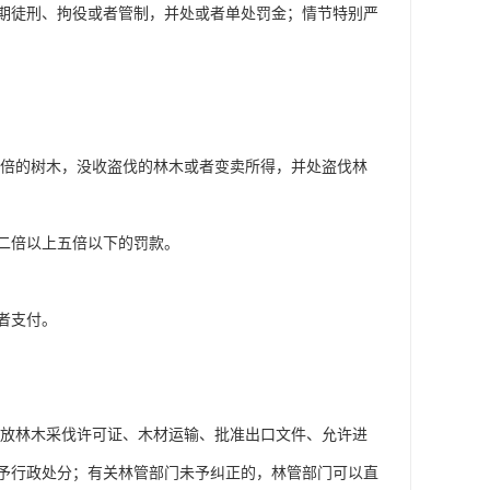
徒刑、拘役或者管制，并处或者单处罚金；情节特别严
倍的树木，没收盗伐的林木或者变卖所得，并处盗伐林
二倍以上五倍以下的罚款。
者支付。
放林木采伐许可证、木材运输、批准出口文件、允许进
予行政处分；有关林管部门未予纠正的，林管部门可以直