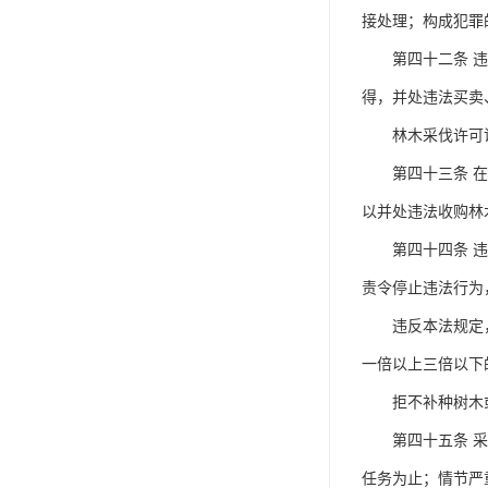
接处理；构成犯罪
第四十二条 违反
得，并处违法买卖
林木采伐许可证
第四十三条 在林
以并处违法收购林
第四十四条 违反
责令停止违法行为
违反本法规定，在
一倍以上三倍以下
拒不补种树木或
第四十五条 采伐
任务为止；情节严