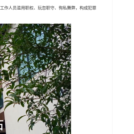
工作人员滥用职权、玩忽职守、徇私舞弊，构成犯罪