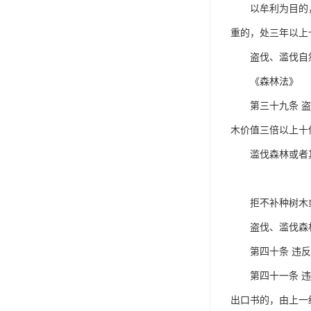
以牟利为目的，在
重的，处三年以上
盗伐、滥伐自然
《森林法》
第三十九条 盗伐
木价值三倍以上十
滥伐森林或者其
拒不补种树木或
盗伐、滥伐森林
第四十条 违反
第四十一条 违反
出口书的，由上一