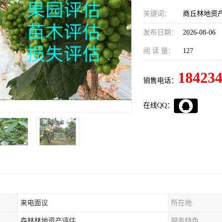
关键词：
商丘林地资
发布日期：
2026-08-06
阅 读 量：
127
18423
销售电话：
在线QQ：
来电面议
所在地
森林林地资产评估
服务特色