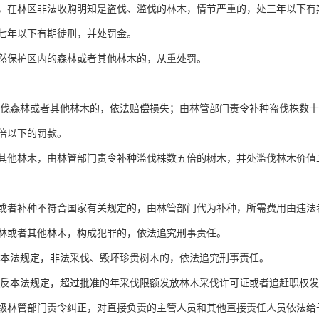
林区非法收购明知是盗伐、滥伐的林木，情节严重的，处三年以下有期
七年以下有期徒刑，并处罚金。
保护区内的森林或者其他林木的，从重处罚。
森林或者其他林木的，依法赔偿损失；由林管部门责令补种盗伐株数十
倍以下的罚款。
他林木，由林管部门责令补种滥伐株数五倍的树木，并处滥伐林木价值
者补种不符合国家有关规定的，由林管部门代为补种，所需费用由违法
或者其他林木，构成犯罪的，依法追究刑事责任。
本法规定，非法采伐、毁坏珍贵树木的，依法追究刑事责任。
本法规定，超过批准的年采伐限额发放林木采伐许可证或者追赶职权发
级林管部门责令纠正，对直接负责的主管人员和其他直接责任人员依法给