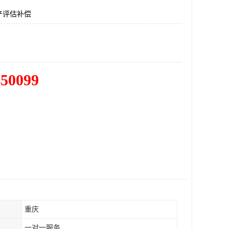
产评估补偿
450099
重庆
一对一服务