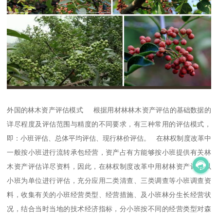
外国的林木资产评估模式 根据用材林林木资产评估的基础数据的
详尽程度及评估范围与精度的不同要求，有三种常用的评估模式，
即：小班评估、总体平均评估、现行林价评估。 在林权制度改革中
一般按小班进行流转承包经营，资产占有方能够按小班提供有关林
木资产评估详尽资料，因此，在林权制度改革中用材林资产评估以
小班为单位进行评估，充分应用二类清查、三类调查等小班调查资
料，收集有关的小班经营类型、经营措施、及小班林分生长经营状
况，结合当时当地的技术经济指标，分小班按不同的经营类型对森