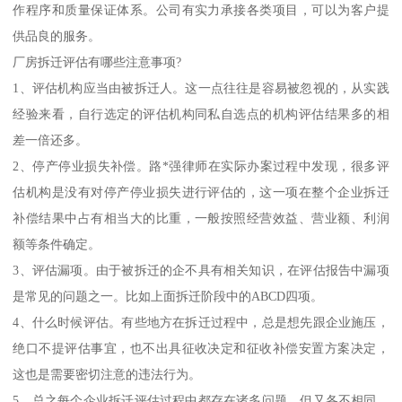
作程序和质量保证体系。公司有实力承接各类项目，可以为客户提
供品良的服务。
厂房拆迁评估有哪些注意事项?
1、评估机构应当由被拆迁人。这一点往往是容易被忽视的，从实践
经验来看，自行选定的评估机构同私自选点的机构评估结果多的相
差一倍还多。
2、停产停业损失补偿。路*强律师在实际办案过程中发现，很多评
估机构是没有对停产停业损失进行评估的，这一项在整个企业拆迁
补偿结果中占有相当大的比重，一般按照经营效益、营业额、利润
额等条件确定。
3、评估漏项。由于被拆迁的企不具有相关知识，在评估报告中漏项
是常见的问题之一。比如上面拆迁阶段中的ABCD四项。
4、什么时候评估。有些地方在拆迁过程中，总是想先跟企业施压，
绝口不提评估事宜，也不出具征收决定和征收补偿安置方案决定，
这也是需要密切注意的违法行为。
5、总之每个企业拆迁评估过程中都存在诸多问题，但又各不相同。