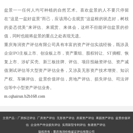
盆景一一任何人均可种植的自然艺术。喜欢盆景的人不要只停留
在“这是一盆好盆景”而己，应该用心去观赏“这盆根的状态好，树枝
的姿态优美”来评估、来观赏、来体会，这样不但能评估盆景的价
值，同时也能将盆景的重点之处表现无遗。
重庆海润资产评估有限公司具有丰富的资产评估实战经验，既涉及
企业IPO主板上市、创业板上市，资产重组、股权转让、ST摘帽、恢
复上市、涉矿买壳、新三板挂牌、评估、项目投融资评估、资产减
值测试评估等大型资产评估业务，又涉及无形资产技术增资、知识
产权、车辆评估、盆景价值评估，房地产评估、损失评估、司法评
估等中小型资产评估业务。
m.cqhairun.b2b168.com
主营产品：厂房拆迁评估 厂房资产评估 无形资产评估 房屋资产评估 果园资产评估 盆景价值评
估 企业停产停业损失评估 实用新型专利评估 鱼塘资产评估
版权所有：重庆海润价格鉴证评估有限公司