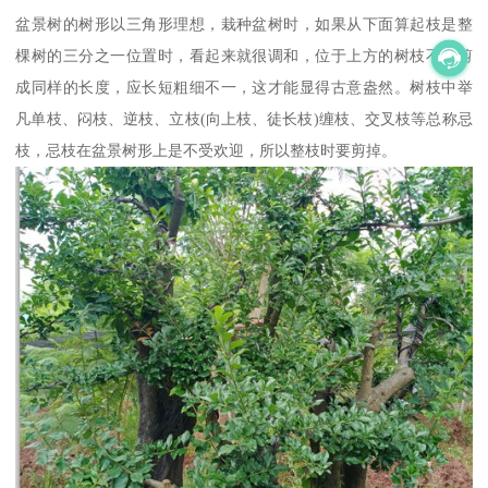
盆景树的树形以三角形理想，栽种盆树时，如果从下面算起枝是整
棵树的三分之一位置时，看起来就很调和，位于上方的树枝不要剪
成同样的长度，应长短粗细不一，这才能显得古意盎然。树枝中举
凡单枝、闷枝、逆枝、立枝(向上枝、徒长枝)缠枝、交叉枝等总称忌
枝，忌枝在盆景树形上是不受欢迎，所以整枝时要剪掉。