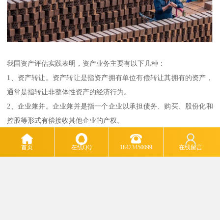
我国资产评估实践表明，资产业务主要有以下几种：
1、资产转让。资产转让是指资产拥有单位有偿转让其拥有的资产，
通常是指转让非整体性资产的经济行为。
2、企业兼并。企业兼并是指一个企业以承担债务、购买、股份化和
控股等形式有偿接收其他企业的产权。
3、企业出售。企业出售是指立核算的企业或企业内部的分厂、车间
首页
在线QQ
18423450099
在线留言
及其他整体资产产权出售行为。
4、企业联营。企业联营是指国内企业、单位之间以固定资产、流动
资产、无形资产及其他资产投入组成各种形式的联合经营实体的行
为。
5、股份经营。股份经营是指国有资产占有单位实行股份制经营方式