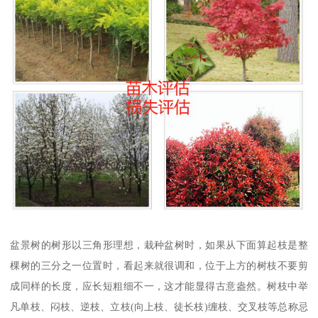
盆景树的树形以三角形理想，栽种盆树时，如果从下面算起枝是整
棵树的三分之一位置时，看起来就很调和，位于上方的树枝不要剪
成同样的长度，应长短粗细不一，这才能显得古意盎然。树枝中举
凡单枝、闷枝、逆枝、立枝(向上枝、徒长枝)缠枝、交叉枝等总称忌