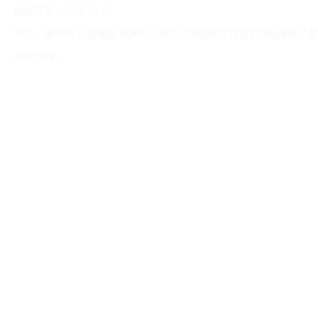
版权所有 ©2026-08-07
渝ICP备19014987号-3
重庆海润价格鉴证评估
地址：重庆市 九龙坡区 重庆市正阳工业园区园区路白家河标准化厂房 A
技术支持：
遥阳科技
免责声明
管理员入口
网站地图
成都外观专利评估报价 外观专利评估机构
四川可以做拆迁房屋评估怎么评估 房屋拆迁流程
四川如